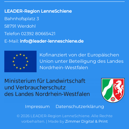
LEADER-Region LenneSchiene
Bahnhofsplatz 3
58791 Werdohl
Telefon 02392 80665421
E-Mail:
info@leader-lenneschiene.de
Kofinanziert von der Europäischen
Union unter Beteiligung des Landes
Nordrhein-Westfalen
Impressum
Datenschutzerklärung
©
2026
LEADER-Region LenneSchiene. Alle Rechte
vorbehalten. ǀ Made by
Zimmer Digital & Print